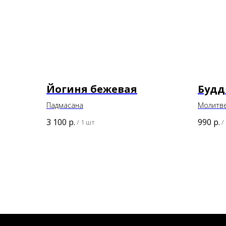
Йогиня бежевая
Будд
Падмасана
Молитве
Мани Па
3 100
р.
990
р.
/
1 шт
/