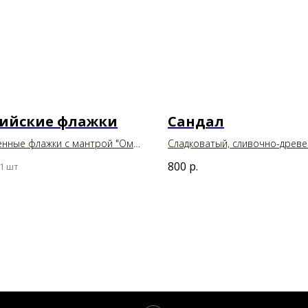
ийские флажки
Сандал
нные флажки с мантрой "Ом
Сладковатый, сливочно-древ
дме Хум"
аромат с тонкой восточной н
800
р.
1 шт
Способствует медитации и
расслаблению. Каждая палочк
обсыпана пудрой сандаловог
дерева.