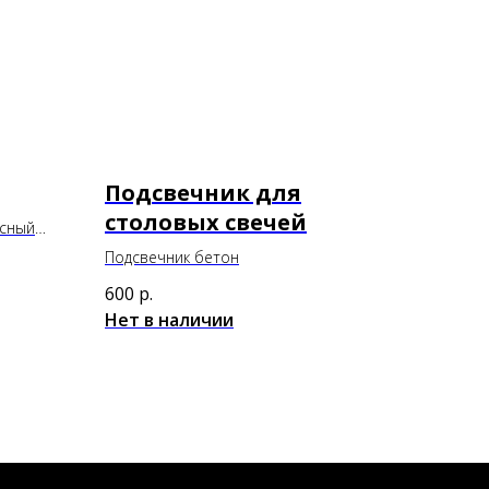
Подсвечник для
столовых свечей
есный
откой.
Подсвечник бетон
600
р.
а
Нет в наличии
о