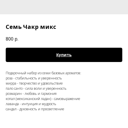
Семь Чакр микс
800
р.
Купить
Подарочный набор из семи базовых ароматов:
роза - стабильность и уверенность
мирра - творчество и удовольствие
пало санто - сила воли и уверенность
розмарин - любовь и гармония
копал (мексиканский ладан) - самовыражение
лаванда - интуиция и мудрость
сандал - духовность и просветление