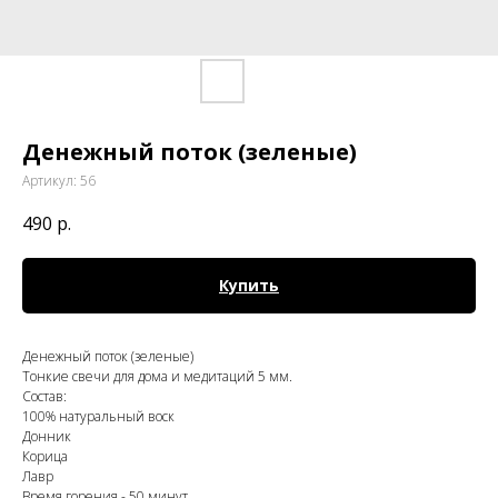
Денежный поток (зеленые)
Артикул:
56
490
р.
Купить
Денежный поток (зеленые)
Тонкие свечи для дома и медитаций 5 мм.
Состав:
100% натуральный воск
Донник
Корица
Лавр
Время горения - 50 минут